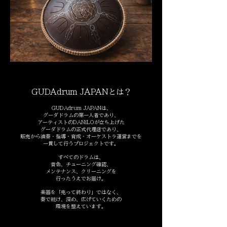
GUDAdrum JAPANとは？
GUDAdrum JAPANは、
グーダドラムの第一人者であり、
アーティストのDANiLOが立ち上げた
グーダドラムの正式代理店であり、
販売から演奏・指導・育成・オーケストラ運営までを
一貫して行うプロジェクトです。
すべてのドラムは、
音色、チューニング確認、
メンテナンス、クリーニングを
行ったうえでお届け。
楽器を「売って終わり」ではなく、
奏で続け、深め、広げていくための
環境を整えています。