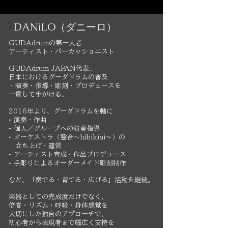
DANiLO（ダニーロ）
GUDAdrumの第一人者
アーティスト・パーカッショニスト
GUDAdrum JAPAN代表。
日本におけるグーダドラムの普及
・演奏・指導・彫刻・プロデュースを
一貫して手がける。
2016年より、グーダドラムを軸に
• 演奏・作曲
• 個人／グループへの演奏指導
• オーケストラ（響合〜hibikiai〜）の
立ち上げ・運営
• アーティスト育成・作品プロデュース
• 手彫りによるオーダーメイド彫刻制作
など、「奏でる・育てる・広げる」活動を継続。
楽器としての完成度だけでなく、
倍音・リズム・呼吸・身体感覚を
大切にした独自のアプローチで、
初心者から表現者まで幅広く支持を