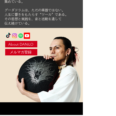
集めている。
グーダドラムは、ただの楽器ではない。
人生に響きをもたらす“ツール”である。
その思想と実践を、音と活動を通して
伝え続けている。
About DANiLO
メルマガ登録