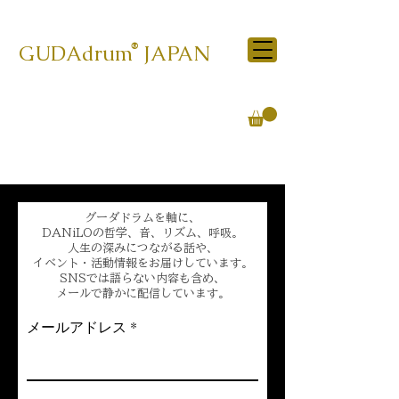
GUDA​drum JAPAN
®
グーダドラムを軸に、
DANiLOの哲学、音、リズム、呼吸。
人生の深みにつながる話や、
イベント・活動情報をお届けしています。
SNSでは語らない内容も含め、
メールで静かに配信しています。
メールアドレス
登録する