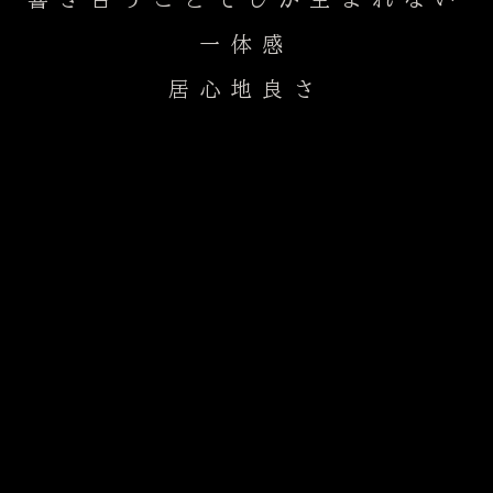
一体感
​居心地良さ