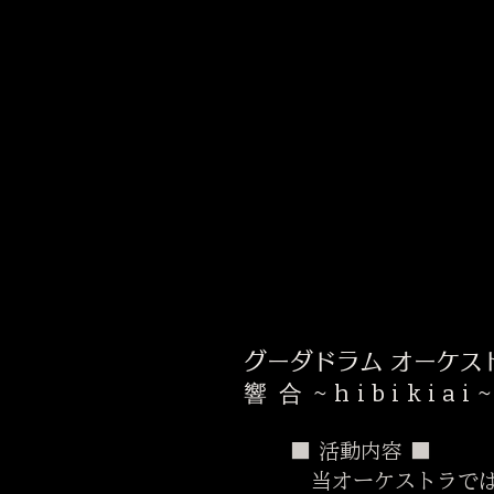
​グーダドラム オーケス
響合
~hibikiai
■ 活動内容 ■
当オーケストラでは