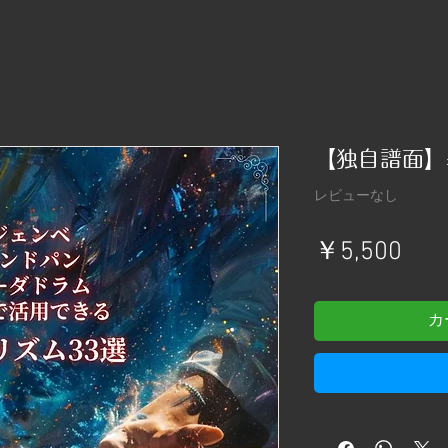
【独自譜面】
レビューなし
価
￥5,500
格
カ