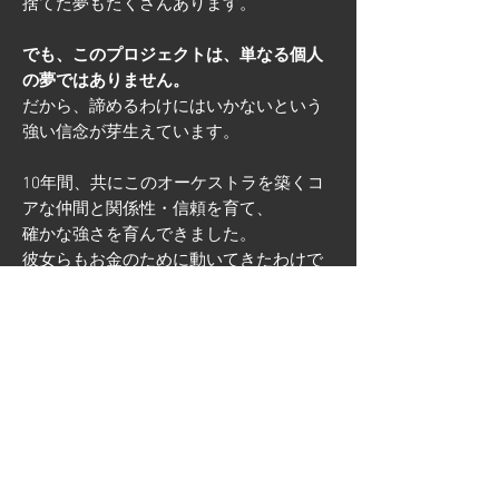
捨てた夢もたくさんあります。
でも、このプロジェクトは、単なる個人
の夢ではありません。
だから、諦めるわけにはいかないという
強い信念が芽生えています。
10年間、共にこのオーケストラを築くコ
アな仲間と関係性・信頼を育て、
確かな強さを育んできました。
彼女らもお金のために動いてきたわけで
はありません。
グーダドラムを愛するからこそ、我が身
を削ってでもDANiLOについてきてくれま
した。
信じてついてきてくれる仲間がいたから
こそ、
一本綱の上をギリギリのラインで渡り歩
いて、