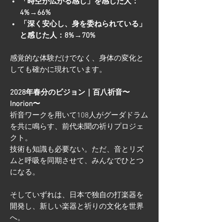
「時空が広がる感じ」を感じた人：
4%→66%
「深く安心し、身を委ねられている」
と感じた人：8%→70%
感覚的な体験だけでなく、身体の変化と
しても確かに現れています。
2028年春分のビジョン｜百八祈音〜
Inorion〜
祈音ワークを用いて108人がグーダドラム
を共に鳴らす、前代未聞の祈りプロジェ
クト。
技術も知識も必要ない。ただ、音とリズ
ムと呼吸を同期させて、みんなでひとつ
になる。
そしていずれは、日本で独自の打楽器を
開発し、新しい楽器と祈りの文化を世界
へ。