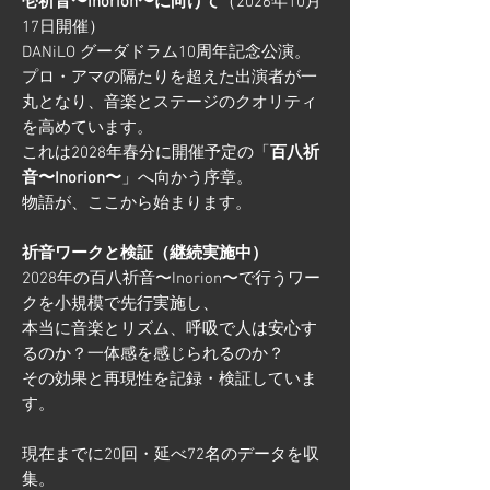
壱祈音〜Inorion〜に向けて
（2026年10月
17日開催）
DANiLO グーダドラム10周年記念公演。
プロ・アマの隔たりを超えた出演者が一
丸となり、音楽とステージのクオリティ
を高めています。
これは2028年春分に開催予定の「
百八祈
音〜Inorion〜
」へ向かう序章。
物語が、ここから始まります。
祈音ワークと検証（継続実施中）
2028年の百八祈音〜Inorion〜で行うワー
クを小規模で先行実施し、
本当に音楽とリズム、呼吸で人は安心す
るのか？一体感を感じられるのか？
その効果と再現性を記録・検証していま
す。
現在までに20回・延べ72名のデータを収
集。