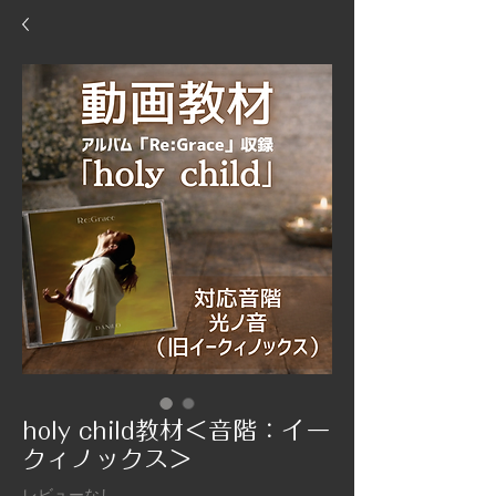
holy child教材＜音階：イー
クィノックス＞