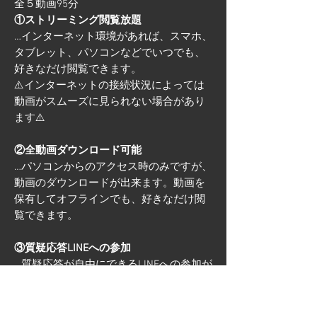
全５動画95分
①ストリーミング閲覧放題
…インターネット環境があれば、スマホ、
タブレット、パソコンなどでいつでも、
好きなだけ閲覧できます。
⚠️インターネットの接続状況によっては
動画がスムーズに見られない場合があり
ます⚠️
②全動画ダウンロード可能
…パソコンからのアクセス時のみですが、
動画のダウンロードが出来ます。動画を
保有してオフラインでも、好きなだけ閲
覧できます。
③質疑応答LINEへの参加
…質疑応答が自由にできるLINEへの参加が
可能です。場合によって、あなたの質問
に対してDANiLO本人が動画で回答するこ
ともあります。