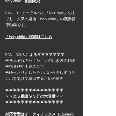
holy child 動画教材
DANiLOニューアルバム「Re:Grace」の中
でも、人気の楽曲「holy child」の演奏指
導動画です。
「holy child」試聴はこちら
DANiLO本人による🔻🔻🔻🔻🔻🔻🔻
🌟それぞれのセクションの叩き方の解説
🌟指運びや上達のコツ
🌟ゆったりとしたテンポから少しずつテ
ンポをあげて練習するための動画
🌟🌟🌟🌟🌟🌟🌟🌟🌟🌟🌟🌟🌟🌟🌟
＞＞全５動画９５分の大容量＜＜
🌟🌟🌟🌟🌟🌟🌟🌟🌟🌟🌟🌟🌟🌟🌟
対応音階はイークィノックス（Equinox）