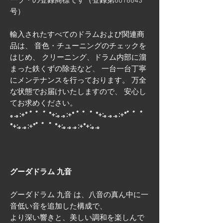
ーヅ・の登録商標です（登録第6018643
号）
輸入されたすべてのドラムおよび関連商
品は、 音色・チューニングのチェックを
はじめ、 クリーニング、ドラム内部に溜
まった鉄くずの除去など、 一台一台丁寧
にメンテナンスを行っております。 万全
な状態でお届けいたしますので、 安心し
てお求めください。
｡.｡:+* ﾟ ゜ﾟ *+:｡.｡:+* ﾟ ゜ﾟ *+:｡.｡.｡:+*ﾟ ゜ﾟ
*+:｡.｡:+*ﾟ ゜ﾟ *+:｡.｡.｡:+*+:｡.｡
グーダドラム 九音
グーダドラム 九音 は、八音の真ん中に一
音低い音を追加した構成で、
より深い響きと、美しい調和を楽しんで