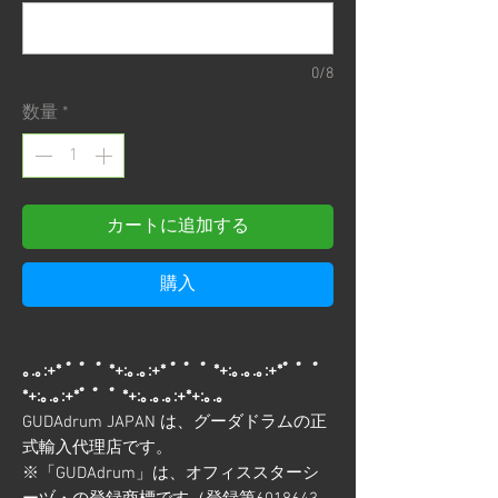
0/8
数量
*
カートに追加する
購入
｡.｡:+* ﾟ ゜ﾟ *+:｡.｡:+* ﾟ ゜ﾟ *+:｡.｡.｡:+*ﾟ ゜ﾟ
*+:｡.｡:+*ﾟ ゜ﾟ *+:｡.｡.｡:+*+:｡.｡
GUDAdrum JAPAN は、グーダドラムの正
式輸入代理店です。
※「GUDAdrum」は、オフィススターシ