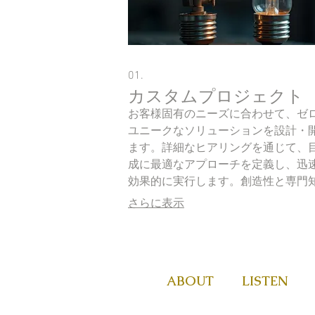
01.
カスタムプロジェクト
お客様固有のニーズに合わせて、ゼ
ユニークなソリューションを設計・
ます。詳細なヒアリングを通じて、
成に最適なアプローチを定義し、迅
効果的に実行します。創造性と専門
駆使して、理想的な結果を実現する
さらに表示
お手伝いをいたします。
ABOUT
LISTEN