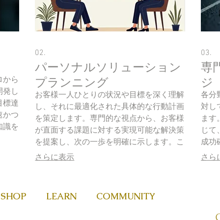
02.
03.
パーソナルソリューション
専
ロから
プランニング
ジ
開発し
お客様一人ひとりの状況や目標を深く理解
各分
目標達
し、それに最適化された具体的な行動計画
対し
速かつ
を策定します。専門的な視点から、お客様
ます
知識を
が直面する課題に対する実現可能な解決策
じて
ための
を提案し、次の一歩を明確に示します。こ
成功
のサービスは、お客様が自信を持って前進
専門
さらに表示
さら
するための羅針盤となります。
な問
SHOP
LEARN
COMMUNITY