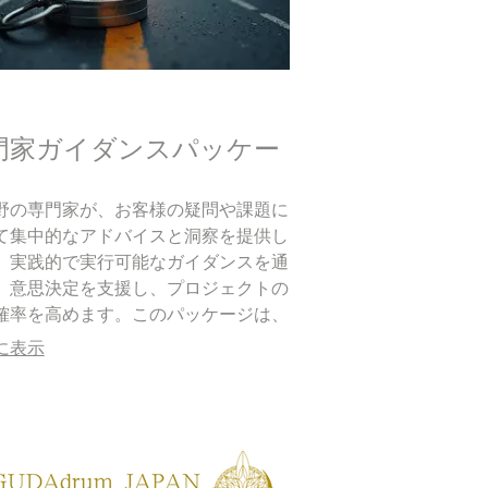
門家ガイダンスパッケー
野の専門家が、お客様の疑問や課題に
て集中的なアドバイスと洞察を提供し
。実践的で実行可能なガイダンスを通
、意思決定を支援し、プロジェクトの
確率を高めます。このパッケージは、
知識へのアクセスを容易にし、効率的
に表示
題解決を促進します。