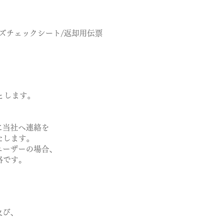
ズチェックシート/返却用伝票
とします。
に当社へ連絡を
たします。
ユーザーの場合、
格です。
及び、