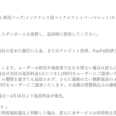
専用バッグ/メンテナンス用マイクロファイバー/マレット/キ
たダンボールを保管し、返却時に使用してください。
の定めた銀行に入金、またはクレジット決済、PayPal決済
します。ユーザーの病気や事故等で止むを得ない場合は直ち
場合は当社は延長料金1日につき1,100円をユーザーにご請求い
ル期間を過ぎても返却されず、さらに連絡のない無断延長の
00円をユーザーにご請求いたします。※金額は消費税込みの価
合＞4月16日より延長料金が発生。
ルティ
利用規約違反と判断した場合、直ちに本サービスの利用停止