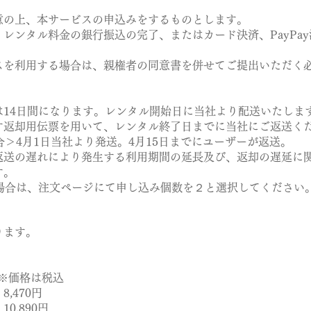
の上、本サービスの申込みをするものとします。
ンタル料金の銀行振込の完了、またはカード決済、PayPay
。
を利用する場合は、親権者の同意書を併せてご提出いただく
14日間になります。レンタル開始日に当社より配送いたしま
返却用伝票を用いて、レンタル終了日までに当社にご返送く
＞4月1日当社より発送。4月15日までにユーザーが返送。
送の遅れにより発生する利用期間の延長及び、返却の遅延に
す。
場合は、注文ページにて申し込み個数を２と選択してください
ります。
。
 ※価格は税込
470円
,890円