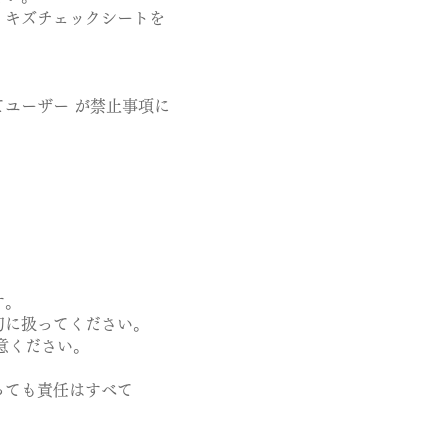
、キズチェックシートを
てユーザー が禁止事項に
。
す。
切に扱ってください。
意ください。
っても責任はすべて