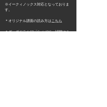
※イークィノックス対応となっておりま
す。
＊オリジナル譜面の読み方は
こちら
＊グーダドラムCD「GudaIRIS」
試聴はこ
ちら
＊グーダドラムCD「GudaIRIS」の
購入は
こちら
まだレビューはありません
最初のレビューを書きませんか？ あなたの
ご意見・ご要望をぜひ共有してください。