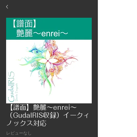
【譜面】艶麗〜enrei〜
（GudaIRIS収録）イークィ
ノックス対応
レビューなし