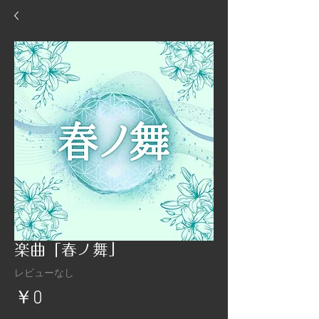
楽曲「春ノ舞」
レビューなし
価
￥0